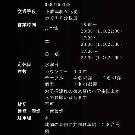
0582160345
交通手段
JR岐阜駅から徒
歩で１０分程度
営業時間
18:00〜
月〜金
23:30（L.O.22:30）
17:30〜
土
23:30（L.O.22:30）
17:30〜
日・祝
22:30（L.O.22:00）
定休日
水曜日
席数
カウンター １０席
テーブル ４名×2席 ２名×1席
個室 ７名×1部屋
お子様連れの御来店は小学生以上か
らでお願い致します
貸切
不可
禁煙・喫煙
全席禁煙
駐車場
有
建物の東側に共同駐車場 ２８台完
備