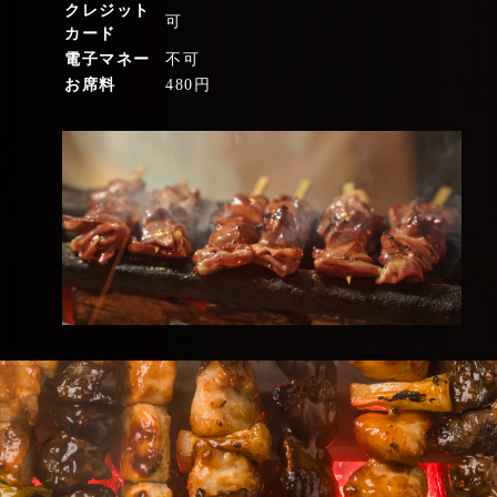
クレジット
可
カード
電子マネー
不可
お席料
480円