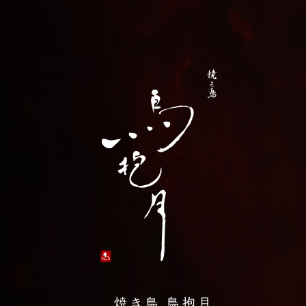
焼き鳥 鳥抱月